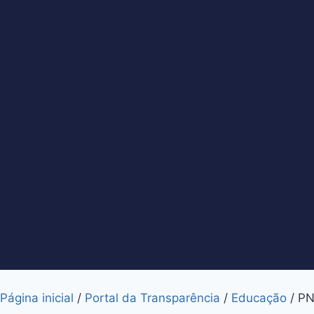
Página inicial
/
Portal da Transparência
/
Educação
/
PN