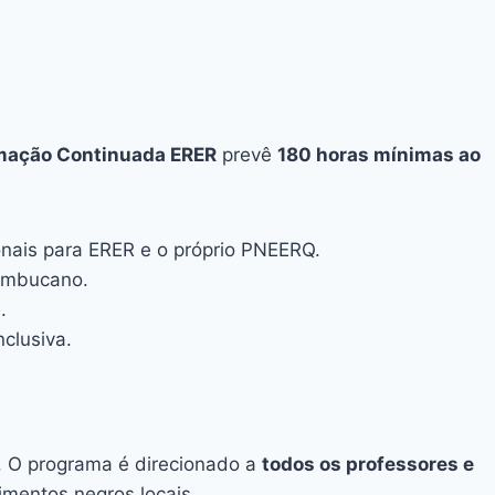
rmação Continuada ERER
prevê
180 horas mínimas ao
ionais para ERER e o próprio PNEERQ.
nambucano.
.
nclusiva.
o. O programa é direcionado a
todos os professores e
imentos negros locais.