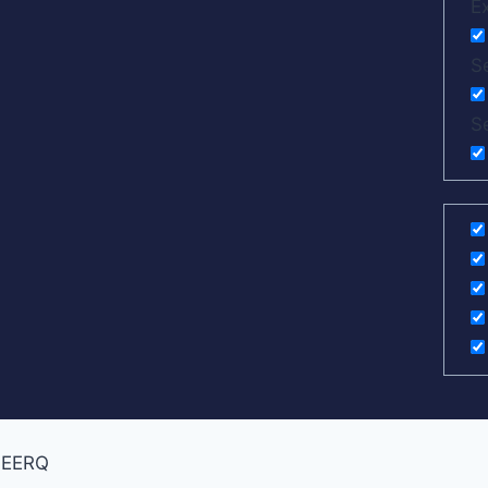
E
Se
S
EERQ