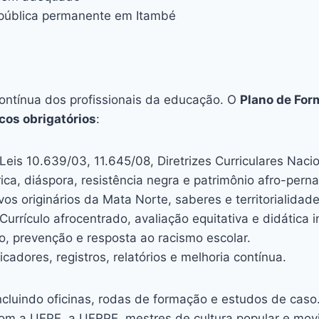
a pública permanente em Itambé
ontínua dos profissionais da educação. O
Plano de Fo
cos obrigatórios
:
Leis 10.639/03, 11.645/08, Diretrizes Curriculares Nac
ica, diáspora, resistência negra e patrimônio afro-per
os originários da Mata Norte, saberes e territorialidade
Currículo afrocentrado, avaliação equitativa e didática i
o, prevenção e resposta ao racismo escolar.
icadores, registros, relatórios e melhoria contínua.
incluindo oficinas, rodas de formação e estudos de cas
com a UFPE, a UFRPE, mestres de cultura popular e mov