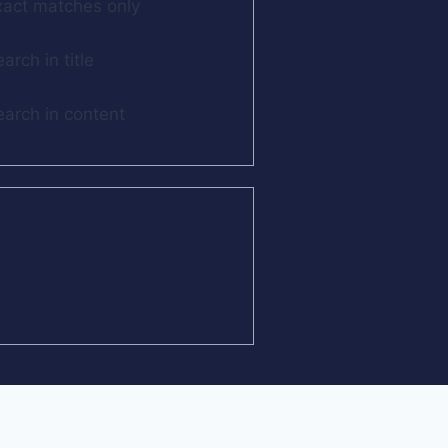
xact matches only
arch in title
earch in content