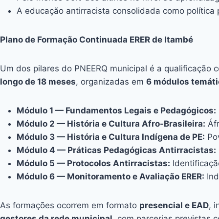
A educação antirracista consolidada como polític
Plano de Formação Continuada ERER de Itambé
Um dos pilares do PNEERQ municipal é a qualificação c
longo de 18 meses
, organizadas em
6 módulos temáti
Módulo 1 — Fundamentos Legais e Pedagógicos:
Módulo 2 — História e Cultura Afro-Brasileira:
Áfr
Módulo 3 — História e Cultura Indígena de PE:
Pov
Módulo 4 — Práticas Pedagógicas Antirracistas:
Módulo 5 — Protocolos Antirracistas:
Identificaçã
Módulo 6 — Monitoramento e Avaliação ERER:
Ind
As formações ocorrem em formato
presencial e EAD
, 
gestores da rede municipal
, com parcerias previstas 