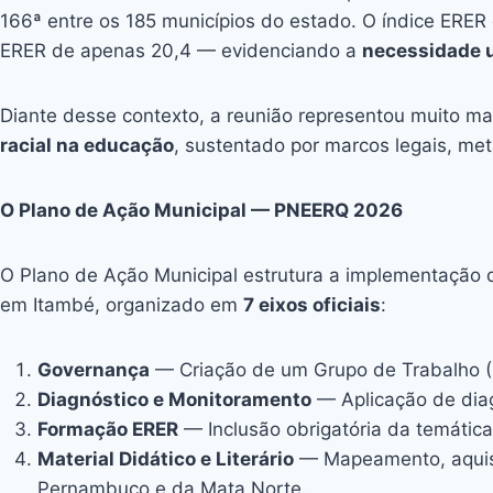
166ª entre os 185 municípios do estado. O índice ERE
ERER de apenas 20,4 — evidenciando a
necessidade u
Diante desse contexto, a reunião representou muito m
racial na educação
, sustentado por marcos legais, met
O Plano de Ação Municipal — PNEERQ 2026
O Plano de Ação Municipal estrutura a implementação d
em Itambé, organizado em
7 eixos oficiais
:
Governança
— Criação de um Grupo de Trabalho (GT
Diagnóstico e Monitoramento
— Aplicação de diagn
Formação ERER
— Inclusão obrigatória da temátic
Material Didático e Literário
— Mapeamento, aquisiç
Pernambuco e da Mata Norte.