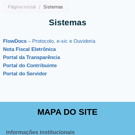
Página inicial
/
Sistemas
Sistemas
FlowDocs
– Protocolo, e-sic e Ouvidoria
Nota Fiscal Eletrônica
Portal da Transparência
Portal do Contribuinte
Portal do Servidor
MAPA DO SITE
Informações Institucionais