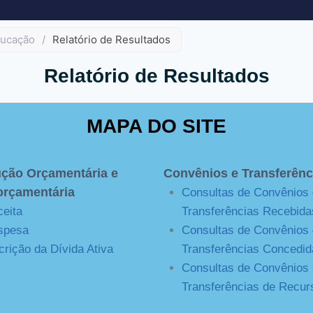
ucação
/
Relatório de Resultados
Relatório de Resultados
MAPA DO SITE
ção Orçamentária e
Convênios e Transferênc
orçamentária
Consultas de Convênios 
eita
Transferências Recebida
spesa
Consultas de Convênios 
crição da Dívida Ativa
Transferências Concedid
Consultas de Convênios
Transferências de Recur