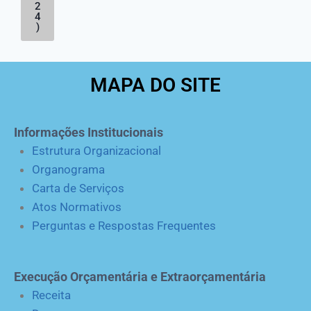
2
4
)
MAPA DO SITE
Informações Institucionais
Estrutura Organizacional
Organograma
Carta de Serviços
Atos Normativos
Perguntas e Respostas Frequentes
Execução Orçamentária e Extraorçamentária
Receita