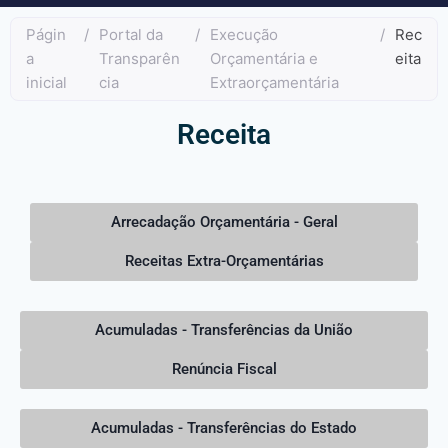
Págin
/
Portal da
/
Execução
/
Rec
a
Transparên
Orçamentária e
eita
inicial
cia
Extraorçamentária
Receita
Arrecadação Orçamentária - Geral
Receitas Extra-Orçamentárias
Acumuladas - Transferências da União
Renúncia Fiscal
Acumuladas - Transferências do Estado