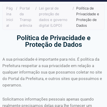
Pág
/
Portal
/
Lei geral de
/
Política de
ina
da
proteção de
Privacidade e
inici
Transp
dados e governo
Proteção de
al
arência
digital (LGPD)
Dados
Política de Privacidade e
Proteção de Dados
A sua privacidade é importante para nós. É política da
Prefeitura respeitar a sua privacidade em relação a
qualquer informação sua que possamos coletar no site
do Portal da Prefeitura, e outros sites que possuímos e
operamos.
Solicitamos informações pessoais apenas quando
realmente precisamos delas para lhe fornecer um