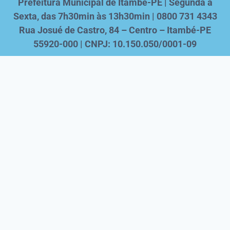
Prefeitura Municipal de Itambé-PE | Segunda a
Sexta, das 7h30min às 13h30min | 0800 731 4343
Rua Josué de Castro, 84 – Centro – Itambé-PE
55920-000 | CNPJ: 10.150.050/0001-09