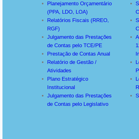
Planejamento Orçamentário
S
(PPA, LDO, LOA)
C
Relatórios Fiscais (RREO,
S
RGF)
C
Julgamento das Prestações
A
de Contas pelo TCE/PE
1
Prestação de Contas Anual
I
Relatório de Gestão /
L
Atividades
P
Plano Estratégico
L
Institucional
R
Julgamento das Prestações
S
de Contas pelo Legislativo