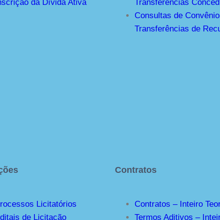
nscrição da Dívida Ativa
Transferências Conced
Consultas de Convêni
Transferências de Rec
ações
Contratos
rocessos Licitatórios
Contratos – Inteiro Teo
ditais de Licitação
Termos Aditivos – Intei