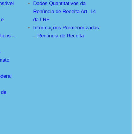
nsável
Dados Quantitativos da
Renúncia de Receita Art. 14
 e
da LRF
Informações Pormenorizadas
licos –
– Renúncia de Receita
–
mato
deral
 de