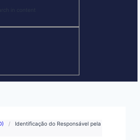
rch in content
D)
/
Identificação do Responsável pela