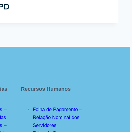
GPD
ias
Recursos Humanos
s –
Folha de Pagamento –
das
Relação Nominal dos
s –
Servidores