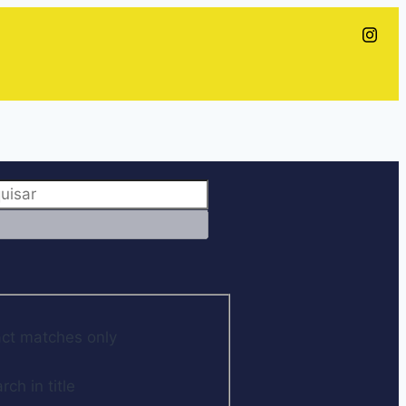
ct matches only
rch in title