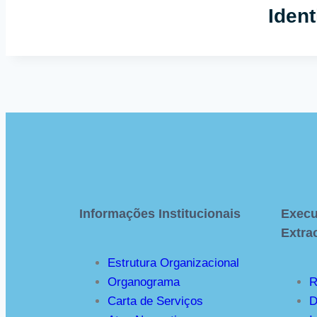
Iden
Informações Institucionais
Execu
Extra
Estrutura Organizacional
Organograma
R
Carta de Serviços
D