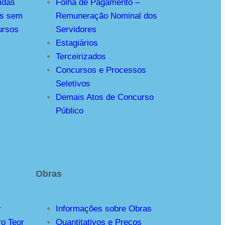
idas
Folha de Pagamento –
os sem
Remuneração Nominal dos
ursos
Servidores
Estagiários
Terceirizados
Concursos e Processos
Seletivos
Demais Atos de Concurso
Público
Obras
r
Informações sobre Obras
ro Teor
Quantitativos e Preços