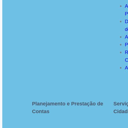
A
P
D
d
A
P
R
C
A
Planejamento e Prestação de
Servi
Contas
Cidad