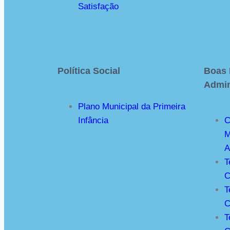
Satisfação
Política Social
Boas 
Admin
Plano Municipal da Primeira
Infância
C
M
A
T
C
T
C
T