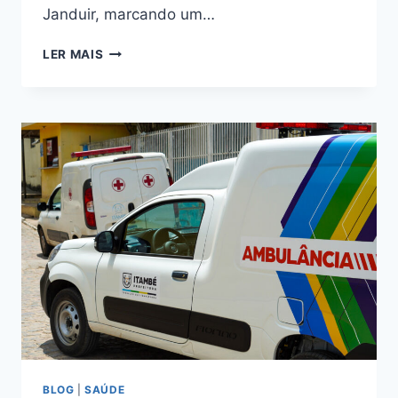
Janduir, marcando um…
LER MAIS
BLOG
|
SAÚDE