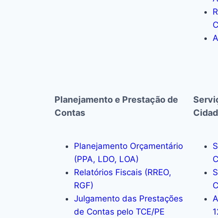
R
C
A
Planejamento e Prestação de
Servi
Contas
Cidad
Planejamento Orçamentário
S
(PPA, LDO, LOA)
C
Relatórios Fiscais (RREO,
S
RGF)
C
Julgamento das Prestações
A
de Contas pelo TCE/PE
1