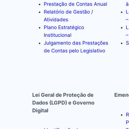
Prestação de Contas Anual
à
Relatório de Gestão /
L
Atividades
–
Plano Estratégico
L
Institucional
–
Julgamento das Prestações
S
de Contas pelo Legislativo
Lei Geral de Proteção de
Emend
Dados (LGPD) e Governo
Digital
R
P