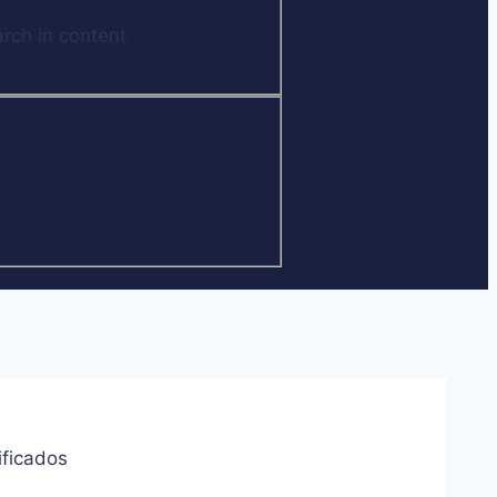
rch in content
ficados