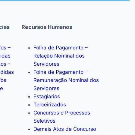
cias
Recursos Humanos
ios –
Folha de Pagamento –
bidas
Relação Nominal dos
ios –
Servidores
edidas
Folha de Pagamento –
ios
Remuneração Nominal dos
de
Servidores
Estagiários
Terceirizados
Concursos e Processos
Seletivos
Demais Atos de Concurso