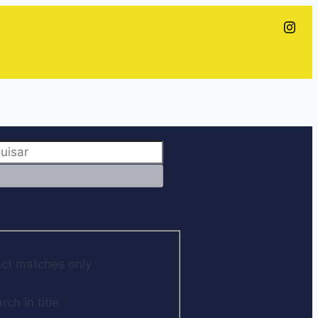
ct matches only
rch in title