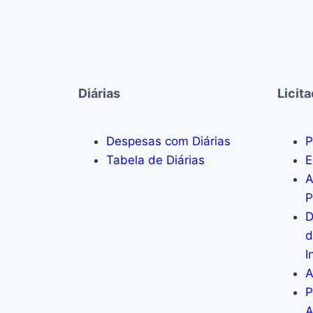
Diárias
Licit
Despesas com Diárias
P
Tabela de Diárias
E
A
P
D
d
I
A
P
A