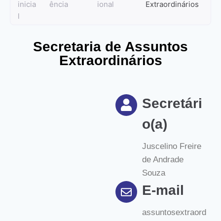
inicia
ência
ional
Extraordinários
l
Secretaria de Assuntos
Extraordinários
Secretári
o(a)
Juscelino Freire
de Andrade
Souza
E-mail
assuntosextraord