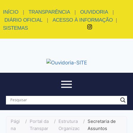
INÍCIO
|
TRANSPARÊNCIA
|
OUVIDORIA
|
DIÁRIO OFICIAL
|
ACESSO À INFORMAÇÃO
|
SISTEMAS
Pági
/
Portal da
/
Estrutura
/
Secretaria de
na
Transpar
Organizac
Assuntos