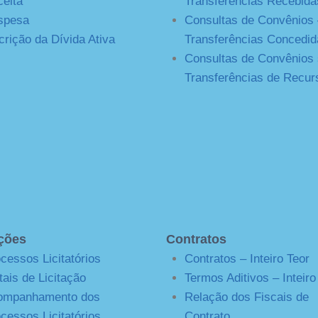
eita
Transferências Recebida
spesa
Consultas de Convênios 
crição da Dívida Ativa
Transferências Concedid
Consultas de Convênios
Transferências de Recur
ações
Contratos
cessos Licitatórios
Contratos – Inteiro Teor
tais de Licitação
Termos Aditivos – Inteiro
ompanhamento dos
Relação dos Fiscais de
cessos Licitatórios
Contrato