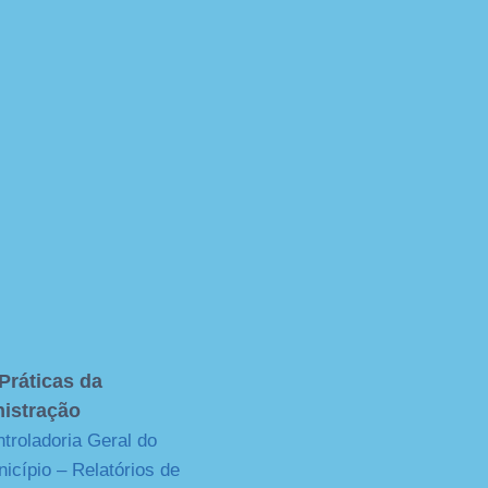
Práticas da
istração
troladoria Geral do
icípio – Relatórios de