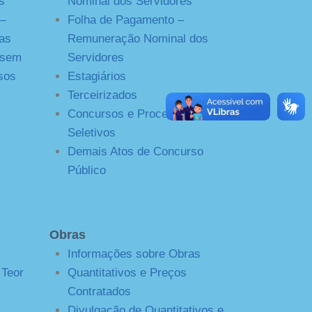
s
Nominal dos Servidores
–
Folha de Pagamento –
as
Remuneração Nominal dos
 sem
Servidores
sos
Estagiários
Terceirizados
Concursos e Processos
Seletivos
Demais Atos de Concurso
Público
Obras
Informações sobre Obras
 Teor
Quantitativos e Preços
Contratados
Divulgação de Quantitativos e